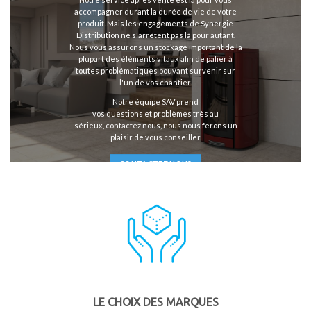
accompagner durant la durée de vie de votre
produit. Mais les engagements de Synergie
Distribution ne s'arrêtent pas là pour autant.
Nous vous assurons un stockage important de la
plupart des éléments vitaux afin de palier à
toutes problématiques pouvant survenir sur
l'un de vos chantier.
Notre équipe SAV prend
vos questions et problèmes très au
sérieux, contactez nous, nous nous ferons un
plaisir de vous conseiller.
CONTACTEZ NOUS
LE CHOIX DES MARQUES