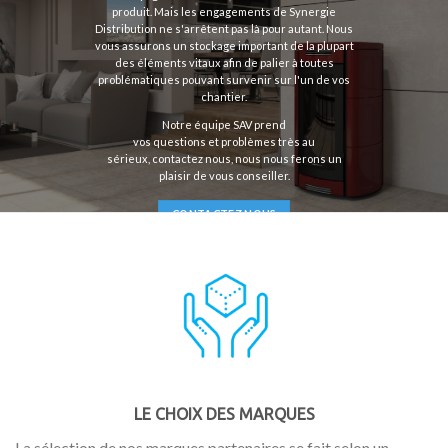
produit. Mais les engagements de Synergie
Distribution ne s'arrêtent pas là pour autant. Nous
vous assurons un stockage important de la plupart
des éléments vitaux afin de palier à toutes
problématiques pouvant survenir sur l'un de vos
chantier.
Notre équipe SAV prend
vos questions et problèmes très au
sérieux, contactez nous, nous nous ferons un
plaisir de vous conseiller.
CONTACTEZ NOUS
LE CHOIX DES MARQUES
La sélection de nos marques partenaires se fait selon un