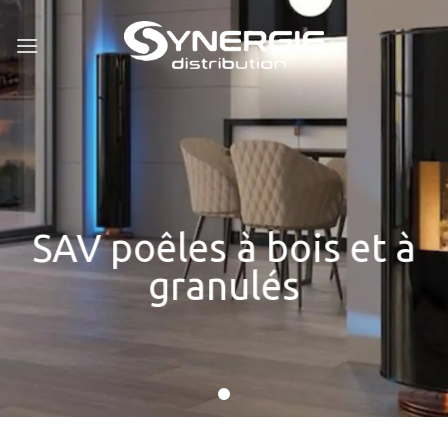
Skip
to
content
SAV poêles à bois et à
granulés