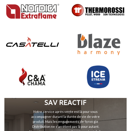
SAV REACTIF
Notre service après vente est là pour vous
accompagner durant la durée de vie de votre
produit. Mais les engagements de Synergie
Distribution ne s'arrêtent pas là pour autant.