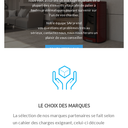
Nous vous assurons un stockage important de la
plupart des éléments vitaux afin de palier à
toutes problématiques pouvant survenir sur
l'un de vos chantier.
Notre équipe SAV prend
vos questions et problèmes très au
sérieux, contactez nous, nous nous ferons un
plaisir de vous conseiller.
CONTACTEZ NOUS
LE CHOIX DES MARQUES
La sélection de nos marques partenaires se fait selon
un cahier des charges exigeant, celui-ci découle