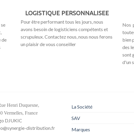
LOGISTIQUE PERSONNALISEE
Pour être performant tous les jours, nous
 se
Nos p
avons besoin de logisticiens compétents et
,
toute
scrupuleux. Contactez nous, nous nous ferons
e de
bien 
un plaisir de vous conseiller
s
des le
sont 
d'un 
Rue Henri Duquesne,
La Société
0 Vermelles, France
SAV
go DJUKIC
o@synergie-distribution.fr
Marques