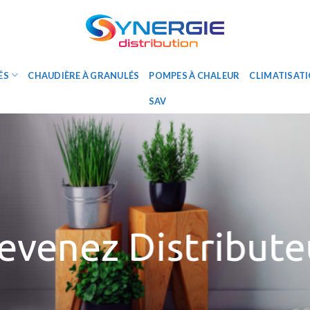
ÉS
CHAUDIÈRE À GRANULÉS
POMPES À CHALEUR
CLIMATISATI
SAV
evenez Distribute