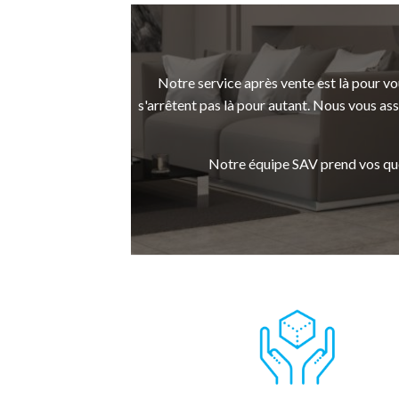
Notre service après vente est là pour v
s'arrêtent pas là pour autant. Nous vous as
Notre équipe SAV prend vos ques