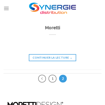
Skip
to
content
Moretti
CONTINUER LA LECTURE
→
1
2